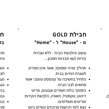
חבילת
חב
GOLD
מ - "House" ל - "Home"
בד
עיצוב והלבשת הבית - ללא שבירת
תהל
קירות ו/או תכניות חסכון...
והל
תהליך מהיר וממוקד, אשר אינו מפריע
נשב
לשגרת החיים בבית.
לצר
נתחיל בחשיבה על קונספט עיצובי אשר
נעב
מתאים לבני הבית.
נעב
נתמקד בלוח חומרים וצבעים, פריטי
בני
,
ריהוט, טקסטיל, תאורה, הלבשת הקירות
גבס
ופריטים משלימים.
נבח
נצא לימי רכישות מרוכזים ונסיים ביום
סני